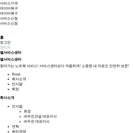
서비스가격
데이터복구
데이터복구
서비스신청
서비스신청
홈
로그인
관리자
델서비스센터
델서비스센터
찾아가는 노트북 서비스! 서비스센터보다 저렴하게! 소중한 내 자료도 안전히 보존!
Home
회사소개
인사말
회장
회사소개
인사말
회장
㈜두진건설 대표이사
㈜두진 대표이사
연혁
윤리경영